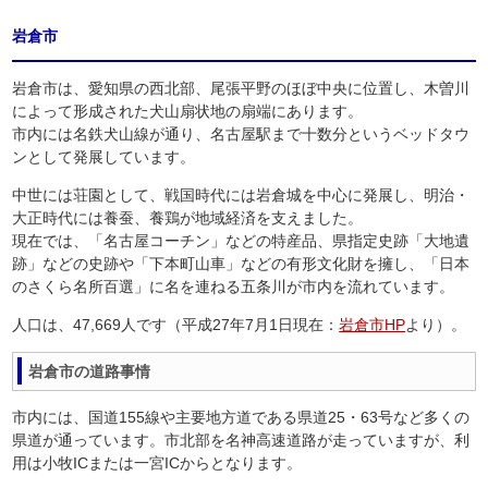
岩倉市
岩倉市は、愛知県の西北部、尾張平野のほぼ中央に位置し、木曽川
によって形成された犬山扇状地の扇端にあります。
市内には名鉄犬山線が通り、名古屋駅まで十数分というベッドタウ
ンとして発展しています。
中世には荘園として、戦国時代には岩倉城を中心に発展し、明治・
大正時代には養蚕、養鶏が地域経済を支えました。
現在では、「名古屋コーチン」などの特産品、県指定史跡「大地遺
跡」などの史跡や「下本町山車」などの有形文化財を擁し、「日本
のさくら名所百選」に名を連ねる五条川が市内を流れています。
人口は、47,669人です（平成27年7月1日現在：
岩倉市HP
より）。
岩倉市の道路事情
市内には、国道155線や主要地方道である県道25・63号など多くの
県道が通っています。市北部を名神高速道路が走っていますが、利
用は小牧ICまたは一宮ICからとなります。