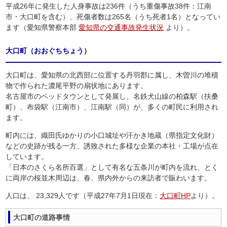
平成26年に発生した人身事故は236件（うち重傷事故38件：江南
市・大口町を含む）、死傷者数は265名（うち死者1名）となってい
ます（愛知県警察本部
愛知県の交通事故発生状況
より）。
大口町（おおぐちちょう）
大口町は、愛知県の北西部に位置する丹羽郡に属し、木曽川の堆積
物で作られた濃尾平野の扇状地にあります。
名古屋市のベッドタウンとして発展し、名鉄犬山線の柏森駅（扶桑
町）、布袋駅（江南市）、江南駅（同）が、多くの町民に利用され
ます。
町内には、織田氏ゆかりの小口城址や汗かき地蔵（県指定文化財）
などの史跡が残る一方、誘致された多様な企業の本社・工場が点在
しています。
「日本のさくら名所百選」として有名な五条川が町内を流れ、とく
に両岸の桜並木周辺は、春、県内外からの来訪者で賑わいます。
人口は、 23,329人です（平成27年7月1日現在：
大口町HP
より）。
大口町の道路事情