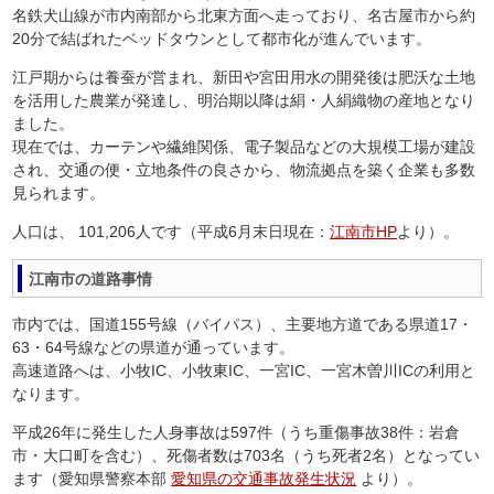
名鉄犬山線が市内南部から北東方面へ走っており、名古屋市から約
20分で結ばれたベッドタウンとして都市化が進んでいます。
江戸期からは養蚕が営まれ、新田や宮田用水の開発後は肥沃な土地
を活用した農業が発達し、明治期以降は絹・人絹織物の産地となり
ました。
現在では、カーテンや繊維関係、電子製品などの大規模工場が建設
され、交通の便・立地条件の良さから、物流拠点を築く企業も多数
見られます。
人口は、 101,206人です（平成6月末日現在：
江南市HP
より）。
江南市の道路事情
市内では、国道155号線（バイパス）、主要地方道である県道17・
63・64号線などの県道が通っています。
高速道路へは、小牧IC、小牧東IC、一宮IC、一宮木曽川ICの利用と
なります。
平成26年に発生した人身事故は597件（うち重傷事故38件：岩倉
市・大口町を含む）、死傷者数は703名（うち死者2名）となってい
ます（愛知県警察本部
愛知県の交通事故発生状況
より）。