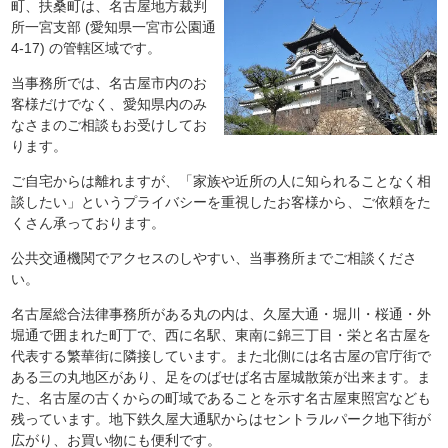
町、扶桑町は、名古屋地方裁判
所一宮支部 (愛知県一宮市公園通
4-17) の管轄区域です。
当事務所では、名古屋市内のお
客様だけでなく、愛知県内のみ
なさまのご相談もお受けしてお
ります。
ご自宅からは離れますが、「家族や近所の人に知られることなく相
談したい」というプライバシーを重視したお客様から、ご依頼をた
くさん承っております。
公共交通機関でアクセスのしやすい、当事務所までご相談くださ
い。
名古屋総合法律事務所がある丸の内は、久屋大通・堀川・桜通・外
堀通で囲まれた町丁で、西に名駅、東南に錦三丁目・栄と名古屋を
代表する繁華街に隣接しています。また北側には名古屋の官庁街で
ある三の丸地区があり、足をのばせば名古屋城散策が出来ます。ま
た、名古屋の古くからの町域であることを示す名古屋東照宮なども
残っています。地下鉄久屋大通駅からはセントラルパーク地下街が
広がり、お買い物にも便利です。