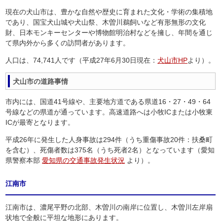
現在の犬山市は、豊かな自然や歴史に育まれた文化・学術の集積地
であり、国宝犬山城や犬山祭、木曽川鵜飼いなど有形無形の文化
財、日本モンキーセンターや博物館明治村などを擁し、年間を通じ
て県内外から多くの訪問者があります。
人口は、74,741人です（平成27年6月30日現在：
犬山市HP
より）。
犬山市の道路事情
市内には、国道41号線や、主要地方道である県道16・27・49・64
号線などの県道が通っています。高速道路へは小牧ICまたは小牧東
ICが最寄となります。
平成26年に発生した人身事故は294件（うち重傷事故20件：扶桑町
を含む）、死傷者数は375名（うち死者2名）となっています（愛知
県警察本部
愛知県の交通事故発生状況
より）。
江南市
江南市は、濃尾平野の北部、木曽川の南岸に位置し、木曽川左岸扇
状地で全般に平坦な地形にあります。