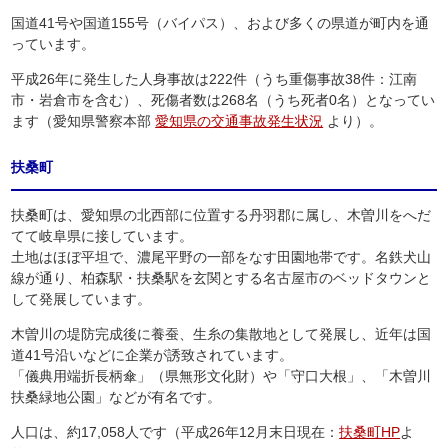
国道41号や国道155号（バイパス）、および多くの県道が町内を通
っています。
平成26年に発生した人身事故は222件（うち重傷事故38件：江南
市・岩倉市を含む）、死傷者数は268名（うち死者0名）となってい
ます（愛知県警察本部
愛知県の交通事故発生状況
より）。
扶桑町
扶桑町は、愛知県の北西部に位置する丹羽郡に属し、木曽川をへだ
てて岐阜県に接しています。
土地はほぼ平坦で、濃尾平野の一部をなす田園地帯です。名鉄犬山
線が通り、柏森駅・扶桑駅を玄関とする名古屋市のベッドタウンと
して発展しています。
木曽川の堤防完成後に養蚕、生糸の集散地として発展し、近年は国
道41号沿いなどに企業が誘致されています。
「儀典用端折長柄傘」（県無形文化財）や「守口大根」、「木曽川
扶桑緑地公園」などが有名です。
人口は、約17,058人です（平成26年12月末日現在：
扶桑町HP
よ