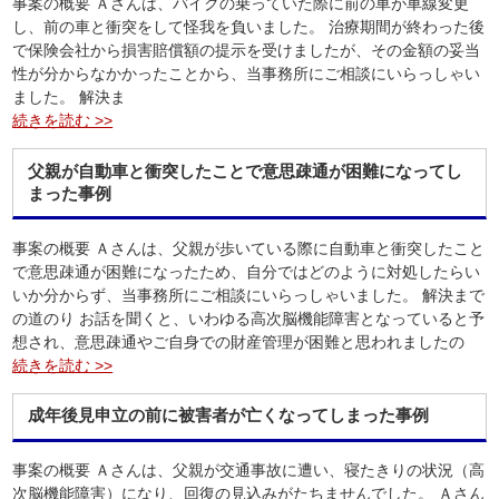
事案の概要 Ａさんは、バイクの乗っていた際に前の車が車線変更
し、前の車と衝突をして怪我を負いました。 治療期間が終わった後
で保険会社から損害賠償額の提示を受けましたが、その金額の妥当
性が分からなかかったことから、当事務所にご相談にいらっしゃい
ました。 解決ま
続きを読む >>
父親が自動車と衝突したことで意思疎通が困難になってし
まった事例
事案の概要 Ａさんは、父親が歩いている際に自動車と衝突したこと
で意思疎通が困難になったため、自分ではどのように対処したらい
いか分からず、当事務所にご相談にいらっしゃいました。 解決まで
の道のり お話を聞くと、いわゆる高次脳機能障害となっていると予
想され、意思疎通やご自身での財産管理が困難と思われましたの
続きを読む >>
成年後見申立の前に被害者が亡くなってしまった事例
事案の概要 Ａさんは、父親が交通事故に遭い、寝たきりの状況（高
次脳機能障害）になり、回復の見込みがたちませんでした。 Ａさん