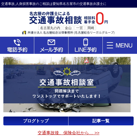
交通事故,人身損害事故のご相談は愛知県名古屋市の交通事故弁護士に
名古屋丸の内
金山
一宮
岡崎
ブログトップ
記事一覧
交通事故後、保険会社から… >>