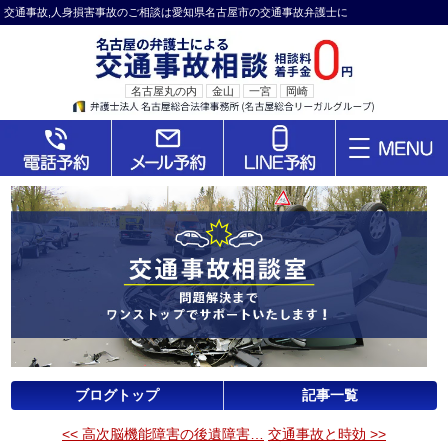
交通事故,人身損害事故のご相談は愛知県名古屋市の交通事故弁護士に
名古屋丸の内
金山
一宮
岡崎
ブログトップ
記事一覧
<< 高次脳機能障害の後遺障害…
交通事故と時効 >>