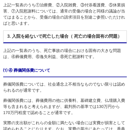
上記一覧表のうち①治療費、②入院雑費、③付添看護費、⑤休業損
害、⑦入院慰謝料については、通常の受傷の場合と同様の議論が当
てはまることから、受傷の場合の請求項目を別途ご参照いただけれ
ばと思います。
3. 入院を経ないで死亡した場合（
死亡の場合固有の問題
）
上記の一覧表のうち、死亡事故の場合における固有の大きな問題
は、④葬儀費用、⑥逸失利益、⑧死亡慰謝料です。
⑴ ④ 葬儀関係費について
葬儀関係費については、社会通念上不相当なものでない限りは認め
られるのが通常です。
葬儀関係費には、葬儀費用の他に供養料、墓碑建立費、仏壇購入費
等も含まれると考えられますが、裁判所の基準では130万円から
170万円程度で認めることが通常です。
実際の支出額がこれらの金額に満たない場合には実費が損害として
認められることになります。なお、実費の算出にあたっては、香典