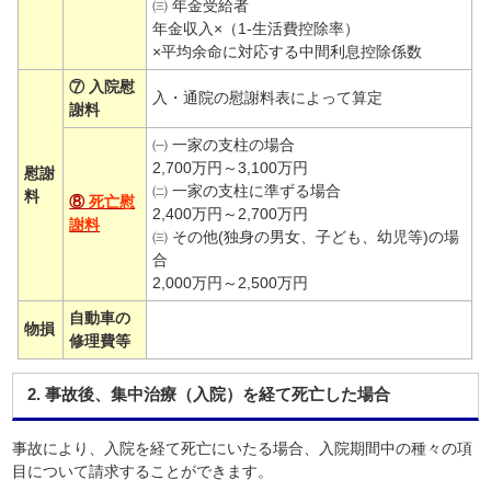
㈢ 年金受給者
年金収入×（1-生活費控除率）
×平均余命に対応する中間利息控除係数
⑦ 入院慰
入・通院の慰謝料表によって算定
謝料
㈠ 一家の支柱の場合
2,700万円～3,100万円
慰謝
㈡ 一家の支柱に準ずる場合
料
⑧
死亡慰
2,400万円～2,700万円
謝料
㈢ その他(独身の男女、子ども、幼児等)の場
合
2,000万円～2,500万円
自動車の
物損
修理費等
2. 事故後、集中治療（入院）を経て死亡した場合
事故により、入院を経て死亡にいたる場合、入院期間中の種々の項
目について請求することができます。