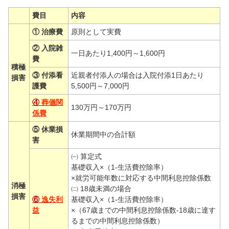
費目
内容
① 治療費
原則として実費
② 入院雑
一日あたり1,400円～1,600円
費
積極
③ 付添看
近親者付添人の場合は入院付添1日あたり
損害
護費
5,500円～7,000円
④
葬儀関
130万円～170万円
係費
⑤ 休業損
休業期間中の合計額
害
㈠ 算定式
基礎収入×（1-生活費控除率）
×就労可能年数に対応する中間利息控除係数
消極
㈡ 18歳未満の場合
損害
⑥
逸失利
基礎収入×（1-生活費控除率）
益
×（67歳までの中間利息控除係数-18歳に達す
るまでの中間利息控除係数）