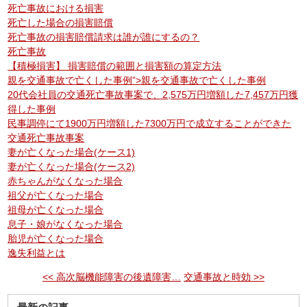
死亡事故における損害
死亡した場合の損害賠償
死亡事故の損害賠償請求は誰が誰にするの？
死亡事故
【積極損害】 損害賠償の範囲と損害額の算定方法
親を交通事故で亡くした事例”>親を交通事故で亡くした事例
20代会社員の交通死亡事故事案で、2,575万円増額した7,457万円獲
得した事例
民事調停にて1900万円増額した7300万円で成立することができた
交通死亡事故事案
妻が亡くなった場合(ケース1)
妻が亡くなった場合(ケース2)
赤ちゃんがなくなった場合
祖父が亡くなった場合
祖母が亡くなった場合
息子・娘がなくなった場合
胎児が亡くなった場合
逸失利益とは
<< 高次脳機能障害の後遺障害…
交通事故と時効 >>