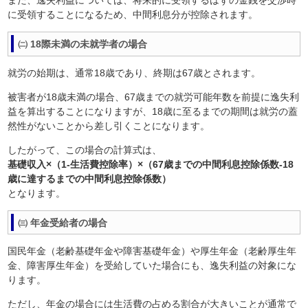
に受領することになるため、中間利息分が控除されます。
㈡ 18際未満の未就学者の場合
就労の始期は、通常18歳であり、終期は67歳とされます。
被害者が18歳未満の場合、67歳までの就労可能年数を前提に逸失利
益を算出することになりますが、18歳に至るまでの期間は就労の蓋
然性がないことから差し引くことになります。
したがって、この場合の計算式は、
基礎収入×（1-生活費控除率）×（67歳までの中間利息控除係数-18
歳に達するまでの中間利息控除係数）
となります。
㈢ 年金受給者の場合
国民年金（老齢基礎年金や障害基礎年金）や厚生年金（老齢厚生年
金、障害厚生年金）を受給していた場合にも、逸失利益の対象にな
ります。
ただし、年金の場合には生活費の占める割合が大きいことが通常で