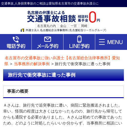
交通事故,人身損害事故のご相談は愛知県名古屋市の交通事故弁護士に
名古屋丸の内
金山
一宮
岡崎
名古屋市の交通事故に強い弁護士【名古屋総合法律事務所】愛知
県
>
当事務所の解決事例
>
旅行先で衝突事故に遭った事例
旅行先で衝突事故に遭った事例
事案の概要
Ａさんは、旅行先で追突事故に遭い、病院に緊急搬送されました。
幸い、怪我の程度は大きくはなかったものの、旅行先から帰宅して
からも通院する必要がありました。Ａさんは初めての事故であった
ため、どのように対処したらいいか分からず、当事務所に相談にい